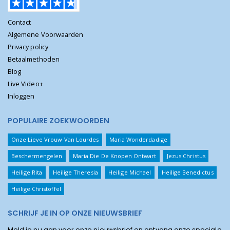
Contact
Algemene Voorwaarden
Privacy policy
Betaalmethoden
Blog
Live Video+
Inloggen
POPULAIRE ZOEKWOORDEN
Onze Lieve Vrouw Van Lourdes
Maria Wonderdadige
Beschermengelen
Maria Die De Knopen Ontwart
Jezus Christus
Heilige Rita
Heilige Theresia
Heilige Michael
Heilige Benedictus
Heilige Christoffel
SCHRIJF JE IN OP ONZE NIEUWSBRIEF
Meld je nu aan voor onze nieuwsbrief en ontvang onze speciale