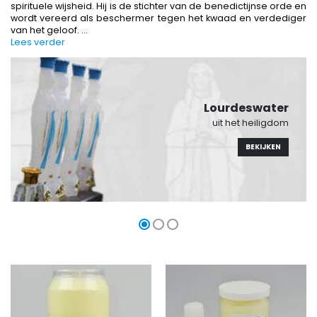
spirituele wijsheid. Hij is de stichter van de benedictijnse orde en
wordt vereerd als beschermer tegen het kwaad en verdediger
van het geloof.
...
Lees verder
-10%
-20%
Beeld Maria Wonderdadige Verlicht
Lourdes W
€13.50
€19.92
€15.00
€24.90
Lourdeswater
uit het heiligdom
BEKIJKEN
-20%
Wierook-Set Benzoë + Kooltjes + Wierookvat
Een Noveenkaars Laten Branden i
€21.90
€12.00
€15.00
Wierook Pontifical Kerkwierook 250g
Pepermuntsnoepjes met Lourdes-wat
€12.90
€7.90