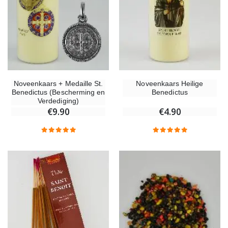
€4.90
Willow Tree Engel - Guardian Angel (Beschermengel) - 14 cm
6 Doorgekleurde Kaarsen Wit
€59.90
€6.00
Noveenkaars + Medaille St.
Noveenkaars Heilige
Benedictus (Bescherming en
Benedictus
Verdediging)
€9.90
€4.90