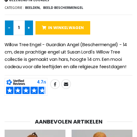
CATEGORIE :
BEELDEN,
BEELD BESCHERMENGEL
-25%
Hanger Maria Wonderdadige Medaille Roze - 19 mm
20 Noveenkaarsen Wit
€2.50
€67.50
€90.00
-
+
IN WINKELWAGEN
Willow Tree Engel - Guardian Angel (Beschermengel) - 14
Rozenkrans Lourdes H
Heilige Zalvende Olie
cm, deze prachtige engel uit Susan Lordi's Willow Tree
€5.00
€9.90
collectie is gemaakt van hars, hoogte 14 cm. Een mooi
cadeau voor alle leeftijden en alle religieuze feestdagen!
SHARE:
Kruisje Kind Hout Kerk Vlinders e
Noveenkaars voor Genezing - 17,5 cm
€23.00
€4.90
AANBEVOLEN ARTIKELEN
Willow Tree Engel - Guardi
6 Doorgekleurde Kaarsen Wit