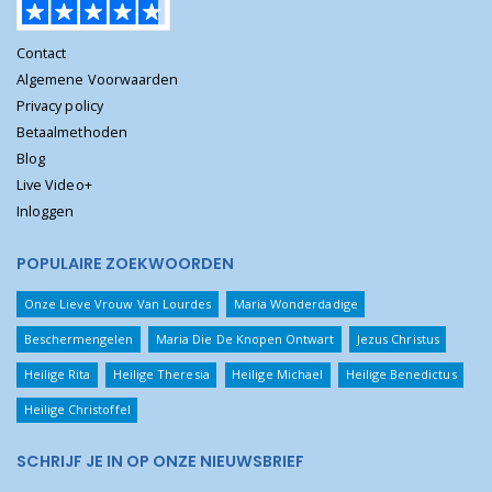
Contact
Algemene Voorwaarden
Privacy policy
Betaalmethoden
Blog
Live Video+
Inloggen
POPULAIRE ZOEKWOORDEN
Onze Lieve Vrouw Van Lourdes
Maria Wonderdadige
Beschermengelen
Maria Die De Knopen Ontwart
Jezus Christus
Heilige Rita
Heilige Theresia
Heilige Michael
Heilige Benedictus
Heilige Christoffel
SCHRIJF JE IN OP ONZE NIEUWSBRIEF