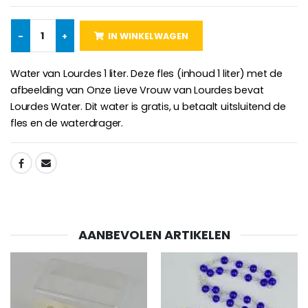
-
+
IN WINKELWAGEN
Water van Lourdes 1 liter. Deze fles (inhoud 1 liter) met de
Willow Tree Engel - Guardi
6 Doorgekleurde Kaarsen Wit
€59.90
€6.00
afbeelding van Onze Lieve Vrouw van Lourdes bevat
Lourdes Water. Dit water is gratis, u betaalt uitsluitend de
fles en de waterdrager.
SHARE:
AANBEVOLEN ARTIKELEN