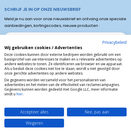
SCHRIJF JE IN OP ONZE NIEUWSBRIEF
Meld je nu aan voor onze nieuwsbrief en ontvang onze speciale
aanbiedingen, kortingscodes, nieuwe producten :
Privacybeleid
Wij gebruiken cookies / Advertenties
Deze cookies kunnen door externe bedrijven worden gebruikt om een
basisprofiel van uw interesses te maken en u relevante advertenties op
andere websites te tonen. Ze identificeren uw browser en uw apparaat.
Als u besluit deze cookies niet toe te staan, wordt u niet gevolgd door
onze gerichte advertenties op andere websites.
De gegevens worden verzameld voor het personaliseren van
advertenties en het meten van de effectiviteit van reclamecampagnes.
Winkel van Lourdes © Religieuze online winkel van het bedevaartsoord
Gegevens kunnen worden gedeeld met Google LLC, meer informatie
Lourdes in Frankrijk.
vindt u
hier
.
Accepteer alles
Nee, pas aan
Weigeren