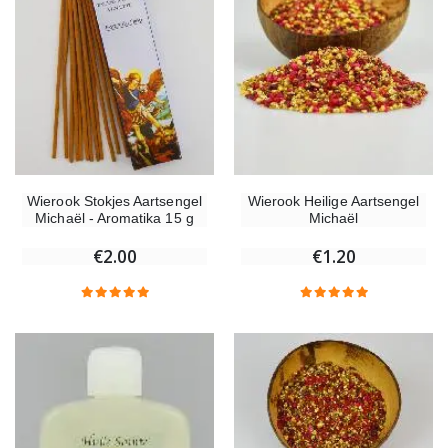
€4.90
Willow Tree Engel - Guardian Angel (Beschermengel) - 14 cm
6 Doorgekleurde Kaarsen Wit
€59.90
€6.00
Wierook Stokjes Aartsengel
Wierook Heilige Aartsengel
Michaël - Aromatika 15 g
Michaël
€2.00
€1.20