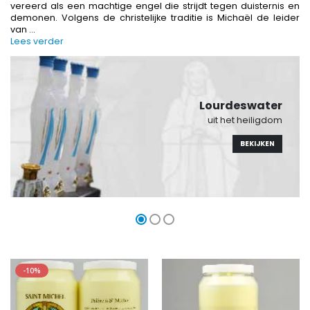
vereerd als een machtige engel die strijdt tegen duisternis en
demonen. Volgens de christelijke traditie is Michaël de leider
van
...
Lees verder
-10%
-20%
Beeld Maria Wonderdadige Verlicht
Lourdes W
€13.50
€19.92
€15.00
€24.90
Lourdeswater
uit het heiligdom
BEKIJKEN
-20%
Wierook-Set Benzoë + Kooltjes + Wierookvat
Een Noveenkaars Laten Branden i
€21.90
€12.00
€15.00
Wierook Pontifical Kerkwierook 250g
Pepermuntsnoepjes met Lourdes-wat
€12.90
€7.90
-10%