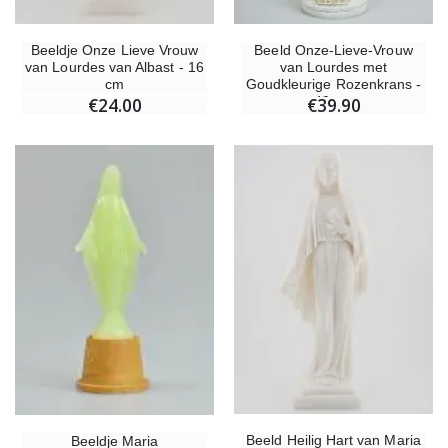
Beeldje Onze Lieve Vrouw
Beeld Onze-Lieve-Vrouw
van Lourdes van Albast - 16
van Lourdes met
cm
Goudkleurige Rozenkrans -
40 cm
€24.00
€39.90
Beeld Heilig Hart van Maria
Beeldje Maria