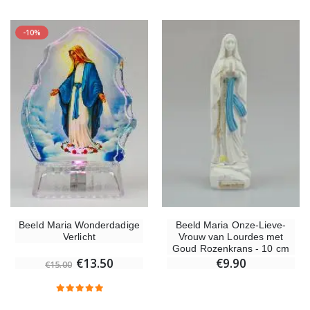
-10%
-10%
-20%
Beeld Maria Wonderdadige Verlicht
Lourdes W
€13.50
€19.92
€15.00
€24.90
-20%
Wierook-Set Benzoë + Kooltjes + Wierookvat
Een Noveenkaars Laten Branden i
€21.90
Beeld Maria Wonderdadige
Beeld Maria Onze-Lieve-
€12.00
€15.00
Verlicht
Vrouw van Lourdes met
Goud Rozenkrans - 10 cm
€13.50
€9.90
€15.00
Wierook Pontifical Kerkwierook 250g
Pepermuntsnoepjes met Lourdes-wat