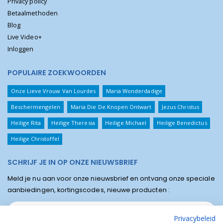
Privacy policy
Betaalmethoden
Blog
Live Video+
Inloggen
POPULAIRE ZOEKWOORDEN
Onze Lieve Vrouw Van Lourdes
Maria Wonderdadige
Beschermengelen
Maria Die De Knopen Ontwart
Jezus Christus
Heilige Rita
Heilige Theresia
Heilige Michael
Heilige Benedictus
Heilige Christoffel
SCHRIJF JE IN OP ONZE NIEUWSBRIEF
Meld je nu aan voor onze nieuwsbrief en ontvang onze speciale
aanbiedingen, kortingscodes, nieuwe producten :
Privacybeleid