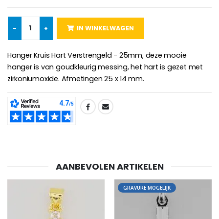
€5.00
€9.90
-
+
IN WINKELWAGEN
Kruisje Kind Hout Kerk Vlinders e
Hanger Kruis Hart Verstrengeld - 25mm, deze mooie
Noveenkaars voor Genezing - 17,5 cm
€23.00
hanger is van goudkleurig messing, het hart is gezet met
€4.90
zirkoniumoxide. Afmetingen 25 x 14 mm.
SHARE:
Willow Tree Engel - Guardi
6 Doorgekleurde Kaarsen Wit
€59.90
€6.00
AANBEVOLEN ARTIKELEN
GRAVURE MOGELIJK