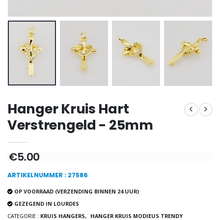
Wierook Pontifical Kerk
Pepermuntsnoepjes met Lourdes-water - 130g
€12.90
€7.90
-10%
Wonderdadige Medaille Goud 9 Karaat - 10 mm
Noveenkaars Heilige Michael Tegen het Kwaad
€130.00
€4.95
€5.50
Hanger Kruis Hart
Verstrengeld - 25mm
-25%
Hanger Maria Wonderdadige Medaille Roze - 19 mm
€5.00
20 Noveenkaarsen Wit
€2.50
€67.50
€90.00
ARTIKELNUMMER : 27586
OP VOORRAAD (VERZENDING BINNEN 24 UUR)
GEZEGEND IN LOURDES
Rozenkrans Lourdes H
Heilige Zalvende Olie
CATEGORIE :
KRUIS HANGERS,
HANGER KRUIS MODIEUS TRENDY