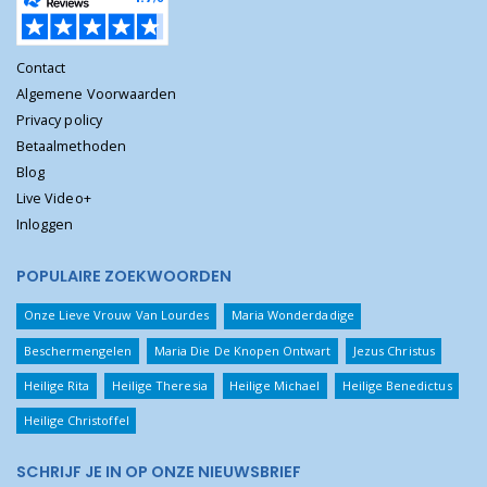
Contact
Algemene Voorwaarden
Privacy policy
Betaalmethoden
Blog
Live Video+
Inloggen
POPULAIRE ZOEKWOORDEN
Onze Lieve Vrouw Van Lourdes
Maria Wonderdadige
Beschermengelen
Maria Die De Knopen Ontwart
Jezus Christus
Heilige Rita
Heilige Theresia
Heilige Michael
Heilige Benedictus
Heilige Christoffel
SCHRIJF JE IN OP ONZE NIEUWSBRIEF