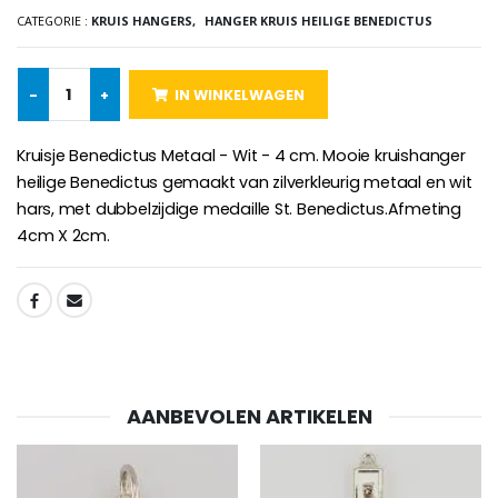
€5.00
€9.90
CATEGORIE :
KRUIS HANGERS,
HANGER KRUIS HEILIGE BENEDICTUS
-
+
IN WINKELWAGEN
Kruisje Kind Hout Kerk Vlinders e
Noveenkaars voor Genezing - 17,5 cm
€23.00
Kruisje Benedictus Metaal - Wit - 4 cm. Mooie kruishanger
€4.90
heilige Benedictus gemaakt van zilverkleurig metaal en wit
hars, met dubbelzijdige medaille St. Benedictus.Afmeting
4cm X 2cm.
Willow Tree Engel - Guardi
6 Doorgekleurde Kaarsen Wit
€59.90
€6.00
SHARE:
AANBEVOLEN ARTIKELEN