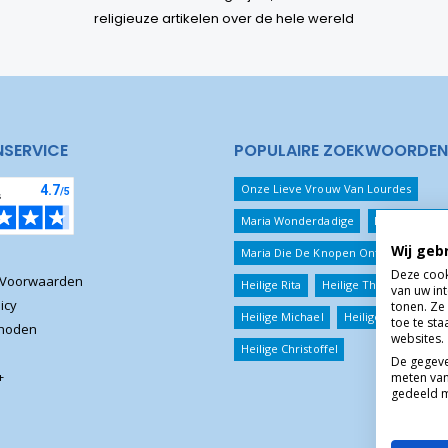
religieuze artikelen over de hele wereld
NSERVICE
POPULAIRE ZOEKWOORDEN
Onze Lieve Vrouw Van Lourdes
Maria Wonderdadige
Beschermeng
Wij geb
Maria Die De Knopen Ontwart
Jezu
Deze cook
 Voorwaarden
Heilige Rita
Heilige Theresia
van uw in
icy
tonen. Ze 
Heilige Michael
Heilige Benedictus
toe te st
thoden
websites.
Heilige Christoffel
De gegeve
+
meten van
gedeeld m