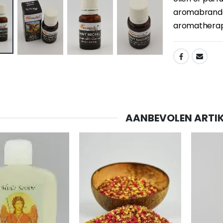
aromabrander
aromatherap
SHARE:
AANBEVOLEN ARTIK
-20%
-10%
Lourdes Water 1 liter
Beeld Maria Wonderdadige Verlicht
€19.92
€13.50
€24.90
€15.00