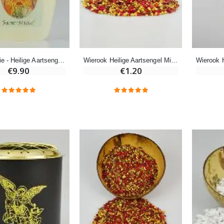
-20%
Wierook-Set Benzoë + Kooltjes + Wierookvat
Een Noveenkaars Laten Branden in Lourdes
€21.90
€12.00
€15.00
Wierook Heilige Aartsengel Michaël
Heilige Olie - Heilige Aartsengel Michaël
€1.20
€9.90
Wierook Pontifical Kerkwierook 250g
Pepermuntsnoepjes met Lourdes-water - 130g
€12.90
€7.90
-10%
Wonderdadige Medaille Goud 9 Karaat - 10 mm
Noveenkaars Heilige Michael Tegen het Kwaad
€130.00
€4.95
€5.50
-25%
Hanger Maria Wonderdadige Medaille Roze - 19 mm
20 Noveenkaarsen Wit