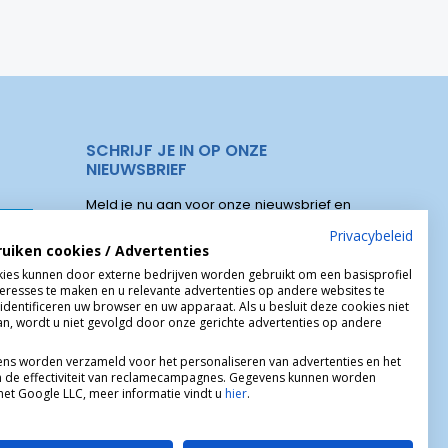
SCHRIJF JE IN OP ONZE
NIEUWSBRIEF
Meld je nu aan voor onze nieuwsbrief en
elen
ontvang onze speciale aanbiedingen,
Privacybeleid
ruiken cookies / Advertenties
kortingscodes, nieuwe producten :
s Christus
ies kunnen door externe bedrijven worden gebruikt om een basisprofiel
teresses te maken en u relevante advertenties op andere websites te
identificeren uw browser en uw apparaat. Als u besluit deze cookies niet
aan, wordt u niet gevolgd door onze gerichte advertenties op andere
ns worden verzameld voor het personaliseren van advertenties en het
 de effectiviteit van reclamecampagnes. Gegevens kunnen worden
et Google LLC, meer informatie vindt u
hier
.