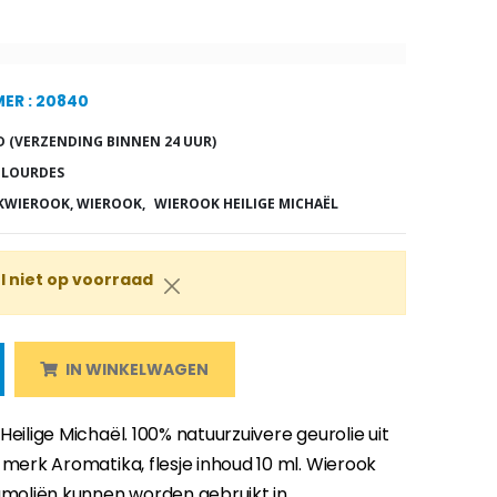
ER : 20840
 (VERZENDING BINNEN 24 UUR)
 LOURDES
KWIEROOK, WIEROOK,
WIEROOK HEILIGE MICHAËL
 niet op voorraad
IN WINKELWAGEN
Heilige Michaël. 100% natuurzuivere geurolie uit
 merk Aromatika, flesje inhoud 10 ml. Wierook
fumoliën kunnen worden gebruikt in