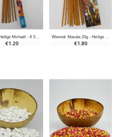
-20%
Een Noveenkaars Laten Branden in Lourdes
€12.00
€15.00
Wierook Heilige Michaël - 8 Stokjes
Wierook Masala 20g - Heilige Michaël
€1.20
€1.80
Pepermuntsnoepjes met Lourdes-water - 130g
€7.90
-10%
Noveenkaars Heilige Michael Tegen het Kwaad
€4.95
€5.50
-25%
20 Noveenkaarsen Wit