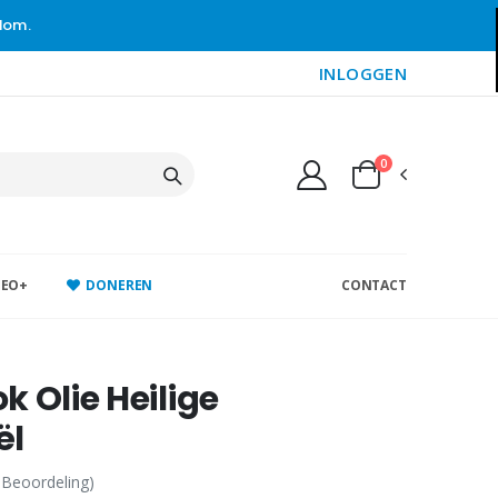
gdom.
INLOGGEN
0
DEO+
DONEREN
CONTACT
k Olie Heilige
ël
 Beoordeling)