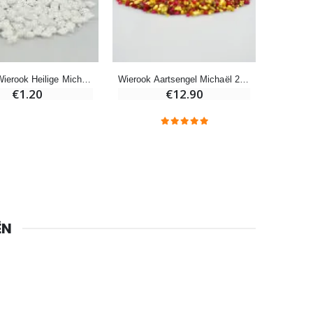
€67.50
€90.00
Wierook Aartsengel Michaël 250g
Griekse Wierook Heilige Michaël 10g
Heilige Zalvende Olie
€12.90
€1.20
€9.90
Noveenkaars voor Genezing - 17,5 cm
€4.90
ËN
6 Doorgekleurde Kaarsen Wit
€6.00