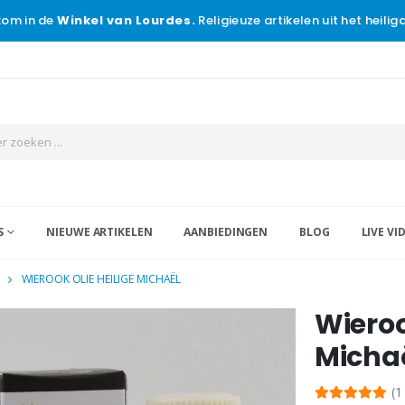
om in de
Winkel van Lourdes.
Religieuze artikelen uit het heili
S
NIEUWE ARTIKELEN
AANBIEDINGEN
BLOG
LIVE VI
WIEROOK OLIE HEILIGE MICHAËL
Wieroo
Micha
(1