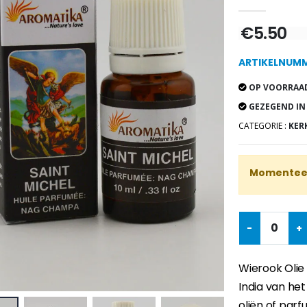
€5.50
ARTIKELNUMM
OP VOORRAAD
GEZEGEND IN
CATEGORIE :
KER
Momenteel
-
+
Wierook Olie 
India van het
oliën of par