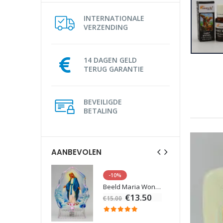
INTERNATIONALE
VERZENDING
14 DAGEN GELD
TERUG GARANTIE
BEVEILIGDE
BETALING
AANBEVOLEN
-10%
Lourdes Water 1 liter
Beeld Maria Wonderdadige Verlicht
€19.92
€13.50
€15.00