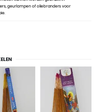
s, geurlampen of oliebranders voor
ie.
ELEN
-20%
Lourdes Water 1 liter
€19.92
€24.90