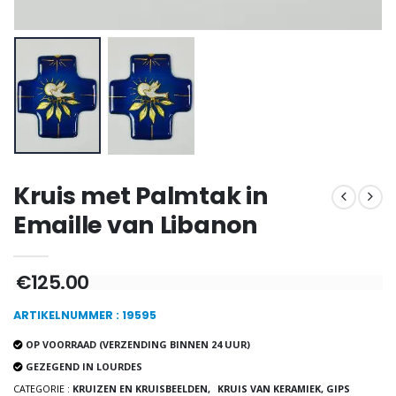
€12.00
€15.00
Wierook Pontifical Kerk
Pepermuntsnoepjes met Lourdes-water - 130g
€12.90
€7.90
Kruis met Palmtak in
-10%
Wonderdadige Medaille Goud 9 Karaat - 10 mm
Noveenkaars Heilige Michael Tegen het Kwaad
Emaille van Libanon
€130.00
€4.95
€5.50
€125.00
-25%
ARTIKELNUMMER : 19595
Hanger Maria Wonderdadige Medaille Roze - 19 mm
20 Noveenkaarsen Wit
€2.50
€67.50
OP VOORRAAD (VERZENDING BINNEN 24 UUR)
€90.00
GEZEGEND IN LOURDES
CATEGORIE :
KRUIZEN EN KRUISBEELDEN,
KRUIS VAN KERAMIEK, GIPS