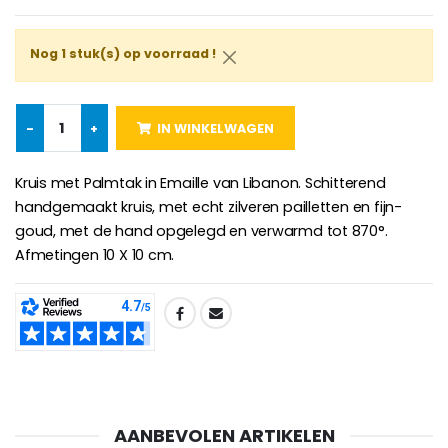
Rozenkrans Lourdes H
Heilige Zalvende Olie
Nog 1 stuk(s) op voorraad !
€5.00
€9.90
-
+
IN WINKELWAGEN
Kruisje Kind Hout Kerk Vlinders e
Noveenkaars voor Genezing - 17,5 cm
Kruis met Palmtak in Emaille van Libanon. Schitterend
€23.00
€4.90
handgemaakt kruis, met echt zilveren pailletten en fijn-
goud, met de hand opgelegd en verwarmd tot 870°.
Afmetingen 10 X 10 cm.
Willow Tree Engel - Guardi
6 Doorgekleurde Kaarsen Wit
SHARE:
€59.90
€6.00
AANBEVOLEN ARTIKELEN