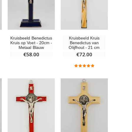
Hanger Maria Wonderdadige Medaille Roze - 19 mm
€2.50
Kruisbeeld Benedictus
Kruisbeeld Kruis
Rozenkrans Lourdes Hout
Kruis op Voet - 20cm -
Benedictus van
€5.00
Metaal Blauw
Olijfhout - 21 cm
€58.00
€72.00
Kruisje Kind Hout Kerk Vlinders en Regenboog 15 cm
€23.00
Willow Tree Engel - Guardian Angel (Beschermengel) - 14 cm
€59.90