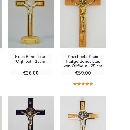
Wierook-Set Benzoë + Kooltjes + Wierookvat
€21.90
Wierook Pontifical Kerkwierook 250g
Kruis Benedictus
Kruisbeeld Kruis
Olijfhout - 15cm
Heilige Benedictus
€12.90
van Olijfhout - 25 cm
€36.00
€59.00
Wonderdadige Medaille Goud 9 Karaat - 10 mm
€130.00