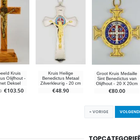
beeld Kruis
Kruis Heilige
Groot Kruis Medaille
us Olijfhout -
Benedictus Metaal
Sint Benedictus van
met Deksel
Zilverkleurig - 20 cm
Olijfhout - 20 X 20cm
€103.50
€48.90
€80.00
0
« VORIGE
VOLGENDE
TOPCATEGORIE