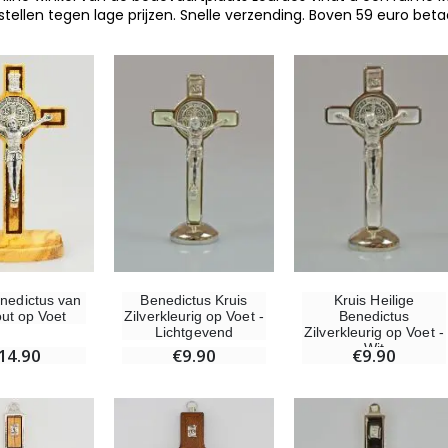
stellen tegen lage prijzen. Snelle verzending. Boven 59 euro bet
enedictus van
Benedictus Kruis
Kruis Heilige
out op Voet
Zilverkleurig op Voet -
Benedictus
Lichtgevend
Zilverkleurig op Voet -
Wit
14.90
€9.90
€9.90
-10%
-20%
Beeld Maria Wonderdadige Verlicht
Lourdes Water 1 liter
€13.50
€19.92
€15.00
€24.90