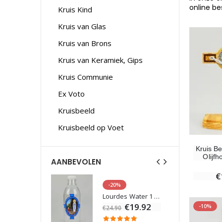
online be
Kruis Kind
Kruis van Glas
Kruis van Brons
Kruis van Keramiek, Gips
Kruis Communie
Ex Voto
Kruisbeeld
Kruisbeeld op Voet
Kruis B
Olijfh
AANBEVOLEN
€
-20%
Beeld Maria Wonderdadige Verlicht
Lourdes Water 1 liter
€13.50
€19.92
-10%
€24.90