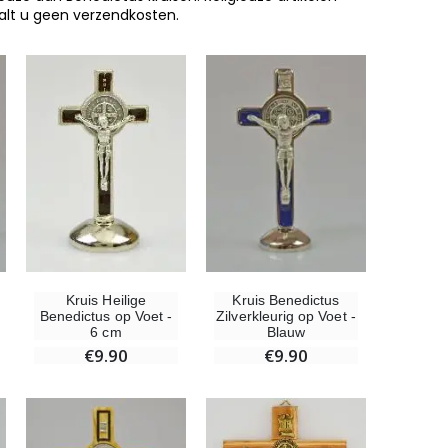
aalt u geen verzendkosten.
Kruis Heilige
Kruis Benedictus
Benedictus op Voet -
Zilverkleurig op Voet -
6 cm
Blauw
€9.90
€9.90
-10%
Beeld Maria Wonderdadige Verlicht
€13.50
€15.00