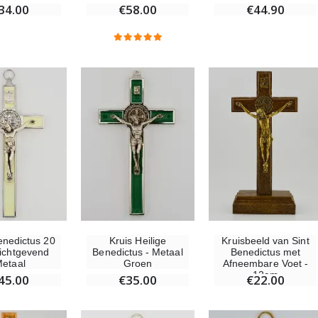
34.00
€58.00
€44.90
enedictus 20
Kruis Heilige
Kruisbeeld van Sint
Lichtgevend
Benedictus - Metaal
Benedictus met
etaal
Groen
Afneembare Voet -
12cm
45.00
€35.00
€22.00