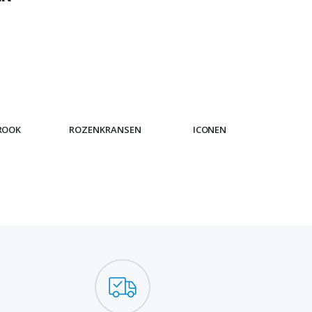
ROOK
ROZENKRANSEN
ICONEN
ARMB