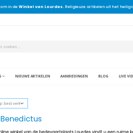
om in de
Winkel van Lourdes.
Religieuze artikelen uit het heili
S
NIEUWE ARTIKELEN
AANBIEDINGEN
BLOG
LIVE VI
 Benedictus
nline winkel van de bedevaartplaats Lourdes vindt u een ruime ke