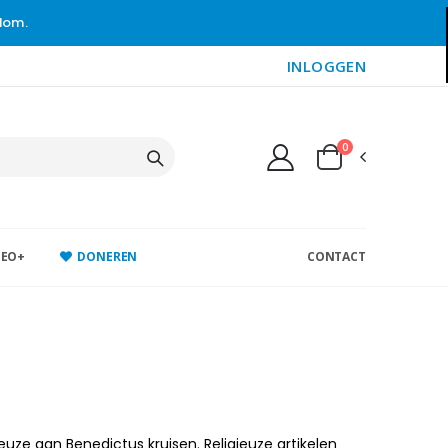
gdom.
INLOGGEN
0
DEO+
DONEREN
CONTACT
uze aan Benedictus kruisen. Religieuze artikelen