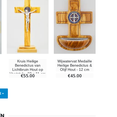
Kruis Heilige
Wijwatervat Medaille
Benedictus van
Heilige Benedictus &
Lichtbruin Hout op
Olijf Hout - 12 cm
Voetstuk - 22 x 11 cm
€55.00
€45.00
 »
ËN