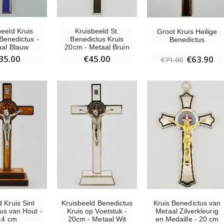
beeld Kruis
Kruisbeeld St.
Groot Kruis Heilige
 Benedictus -
Benedictus Kruis
Benedictus
al Blauw
20cm - Metaal Bruin
35.00
€45.00
€63.90
€71.00
 Kruis Sint
Kruisbeeld Benedictus
Kruis Benedictus van
us van Hout -
Kruis op Voetstuk -
Metaal Zilverkleurig
14 cm
20cm - Metaal Wit
en Medaille - 20 cm