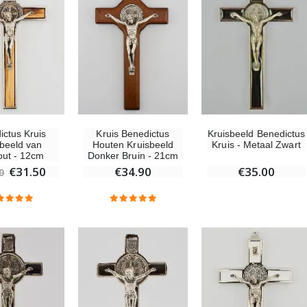
-20%
Wierook-Set Benzoë + Kooltjes + Wierookvat
Een Noveenkaars Laten Branden in Lourdes
€21.90
€12.00
€15.00
Wierook Pontifical Kerkwierook 250g
Pepermuntsnoepjes met Lourdes-water - 130g
ictus Kruis
Kruis Benedictus
Kruisbeeld Benedictus
sbeeld van
Houten Kruisbeeld
Kruis - Metaal Zwart
€12.90
€7.90
hout - 12cm
Donker Bruin - 21cm
€31.50
€34.90
€35.00
0
-10%
Wonderdadige Medaille Goud 9 Karaat - 10 mm
Noveenkaars Heilige Michael Tegen het Kwaad
€130.00
€4.95
€5.50
-25%