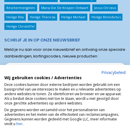
Beschermengelen
Maria Die De Knopen Ontwart
Jezus Christus
Heilige Rita
Heilige Theresia
Heilige Michael
Heilige Benedictus
Heilige Christoffel
SCHRIJF JE IN OP ONZE NIEUWSBRIEF
Meld je nu aan voor onze nieuwsbrief en ontvang onze speciale
aanbiedingen, kortingscodes, nieuwe producten :
Privacybeleid
Wij gebruiken cookies / Advertenties
Deze cookies kunnen door externe bedrijven worden gebruikt om een
basisprofiel van uw interesses te maken en u relevante advertenties op
andere websites te tonen. Ze identificeren uw browser en uw apparaat.
Als u besluit deze cookies niet toe te staan, wordt u niet gevolgd door
onze gerichte advertenties op andere websites.
De gegevens worden verzameld voor het personaliseren van
advertenties en het meten van de effectiviteit van reclamecampagnes.
Winkel van Lourdes © Religieuze online winkel van het bedevaartsoord
Gegevens kunnen worden gedeeld met Google LLC, meer informatie
Lourdes in Frankrijk.
vindt u
hier
.