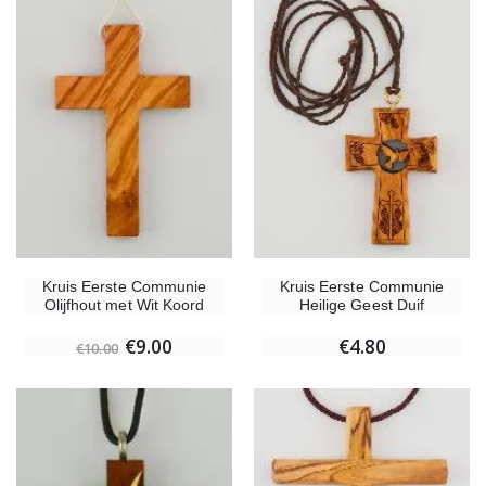
Willow Tree Engel - Guardian Angel (Beschermengel) - 14 cm
6 Doorgekleurde Kaarsen Wit
€59.90
€6.00
Kruis Eerste Communie
Kruis Eerste Communie
Olijfhout met Wit Koord
Heilige Geest Duif
€9.00
€4.80
€10.00